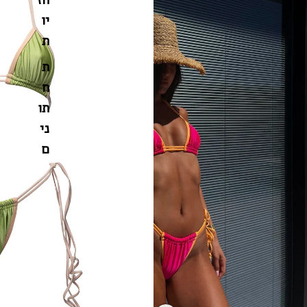
יו
ת
ת
ח
תו
ני
ם