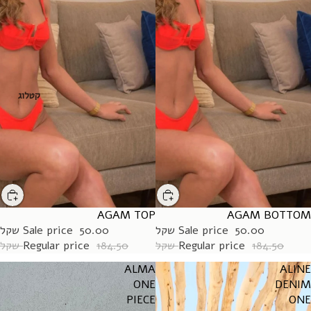
קטלוג
AGAM TOP
SALE
AGAM BOTTOM
SALE
50.00 שקל
Sale price
50.00 שקל
Sale price
184.50 שקל
Regular price
184.50 שקל
Regular price
ALMA
ALINE
ONE
DENIM
PIECE
ONE