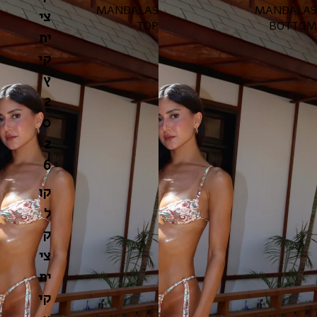
MANDALAS
MANDALAS
צי
TOP
BOTTOM
ית
קי
ץ
2
0
2
6
קו
ל
ק
צי
ית
קי