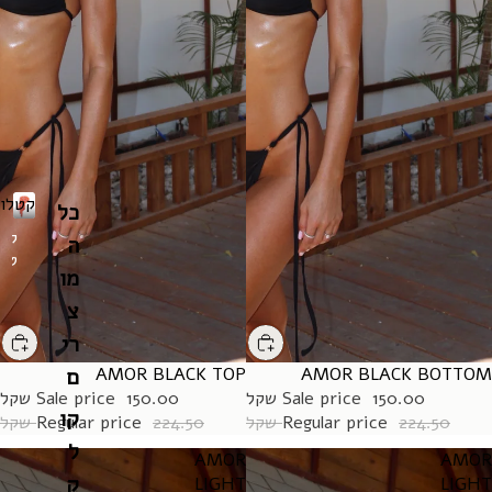
קטלוג
כל
ק
ה
ט
מו
ל
ו
צ
ג
רי
ם
AMOR BLACK TOP
SALE
AMOR BLACK BOTTOM
SALE
150.00 שקל
Sale price
150.00 שקל
Sale price
קו
224.50 שקל
Regular price
224.50 שקל
Regular price
ל
AMOR
AMOR
ק
LIGHT
LIGHT