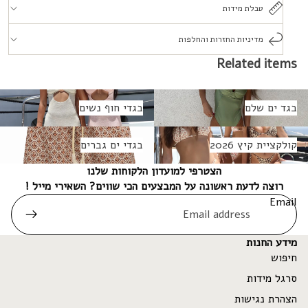
טבלת מידות
מדיניות החזרות והחלפות
Related items
גד ים שלם
בגדי חוף נשים
בגד ים שלם
בגדי חוף נשים
ולקציית קיץ 2026
בגדי ים גברים
קולקציית קיץ 2026
בגדי ים גברים
הצטרפי למועדון הלקוחות שלנו
רוצה לדעת ראשונה על המבצעים הכי שווים? השאירי מייל !
Email
מידע החנות
חיפוש
סרגל מידות
הצהרת נגישות