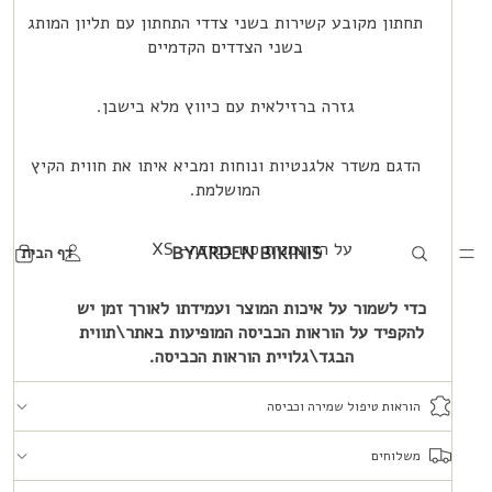
תחתון מקובע קשירות בשני צדדי התחתון עם תליון המותג
בשני הצדדים הקדמיים
גזרה ברזילאית עם כיווץ מלא בישבן.
הדגם משדר אלגנטיות ונוחות ומביא איתו את חווית הקיץ
המושלמת.
על הדוגמנית סט במידה-
XS
BYARDEN BIKINIS
דף הבית
כדי לשמור על איכות המוצר ועמידתו לאורך זמן יש
להקפיד על הוראות הכביסה המופיעות באתר\תווית
הבגד\גלויית הוראות הכביסה.
הוראות טיפול שמירה וכביסה
משלוחים