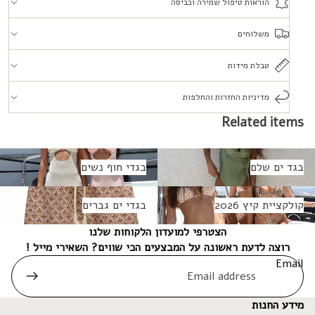
הוראות טיפול שמירה וכביסה
משלוחים
טבלת מידות
מדיניות החזרות והחלפות
Related items
גד ים שלם
בגדי חוף נשים
בגד ים שלם
בגדי חוף נשים
ולקציית קיץ 2026
בגדי ים גברים
קולקציית קיץ 2026
בגדי ים גברים
הצטרפי למועדון הלקוחות שלנו
רוצה לדעת ראשונה על המבצעים הכי שווים? השאירי מייל !
Email
מידע החנות