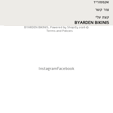
Refund policy
אקססוריז
Privacy policy
צור קשר
Terms of service
קצת עלי
Shipping policy
BYARDEN BIKINIS
BYARDEN BIKINIS
,
Powered by Shopify
© 2026
Terms and Policies
Instagram
Facebook