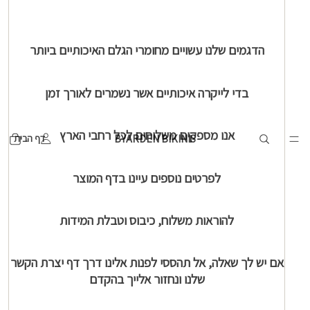
הדגמים שלנו עשויים מחומרי הגלם האיכותיים ביותר
בדי לייקרה איכותיים אשר נשמרים לאורך זמן
אנו מספקים משלוחים לכל רחבי הארץ
BYARDEN BIKINIS
דף הבית
לפרטים נוספים עיינו בדף המוצר
להוראות משלוח, כיבוס וטבלת המידות
אם
יש
לך
שאלה
,
אל
תהססי
לפנות
אלינו
דרך
דף
יצרת
הקשר
שלנו
ונחזור
אלייך
בהקדם