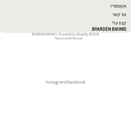
Refund policy
אקססוריז
Privacy policy
צור קשר
Terms of service
קצת עלי
Shipping policy
BYARDEN BIKINIS
BYARDEN BIKINIS
,
Powered by Shopify
© 2026
Terms and Policies
Instagram
Facebook