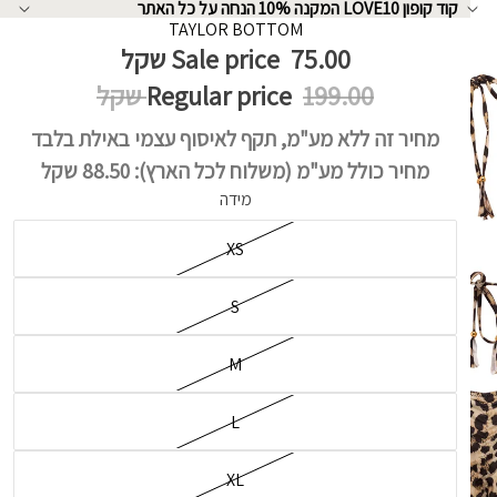
קוד קופון LOVE10 המקנה 10% הנחה על כל האתר
↵
↵
↵
↵
TAYLOR BOTTOM
75.00 שקל
Sale price
199.00 שקל
Regular price
מחיר זה ללא מע"מ, תקף לאיסוף עצמי באילת בלבד
מחיר כולל מע"מ (משלוח לכל הארץ):
88.50 שקל
מידה
XS
S
M
L
XL